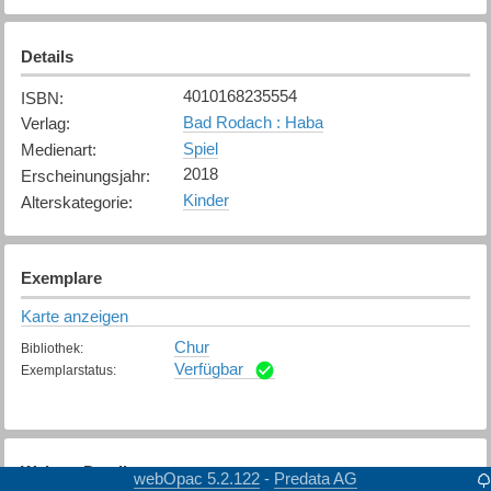
Details
4010168235554
ISBN
:
Bad Rodach : Haba
Verlag
:
Spiel
Medienart
:
2018
Erscheinungsjahr
:
Kinder
Alterskategorie
:
Exemplare
Karte anzeigen
Chur
Bibliothek
:
Verfügbar
Exemplarstatus
:
Weitere Details
webOpac 5.2.122
Predata AG
-