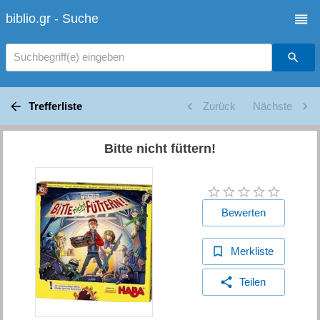
biblio.gr - Suche
Suchbegriff(e) eingeben
Trefferliste
Zurück
Nächste
Bitte nicht füttern!
Bewerten
Merkliste
Teilen