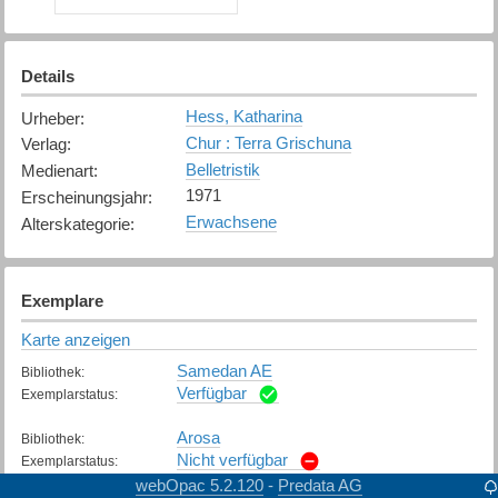
Details
Hess, Katharina
Urheber
:
Chur : Terra Grischuna
Verlag
:
Belletristik
Medienart
:
1971
Erscheinungsjahr
:
Erwachsene
Alterskategorie
:
Exemplare
Karte anzeigen
Samedan AE
Bibliothek
:
Verfügbar
Exemplarstatus
:
Arosa
Bibliothek
:
Nicht verfügbar
Exemplarstatus
:
webOpac 5.2.120
Predata AG
-