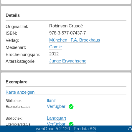
Details
Robinson Crusoé
Originaltitel
:
978-3-577-07437-7
ISBN
:
München : F.A. Brockhaus
Verlag
:
Comic
Medienart
:
2012
Erscheinungsjahr
:
Junge Erwachsene
Alterskategorie
:
Exemplare
Karte anzeigen
Ilanz
Bibliothek
:
Verfügbar
Exemplarstatus
:
Landquart
Bibliothek
:
Verfügbar
Exemplarstatus
:
webOpac 5.2.120
Predata AG
-