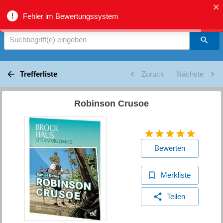
biblio.gr - Suche
Fehler im Bewertungssystem
Suchbegriff(e) eingeben
Trefferliste
Zurück
Nächste
Robinson Crusoe
Bewerten
Merkliste
Teilen