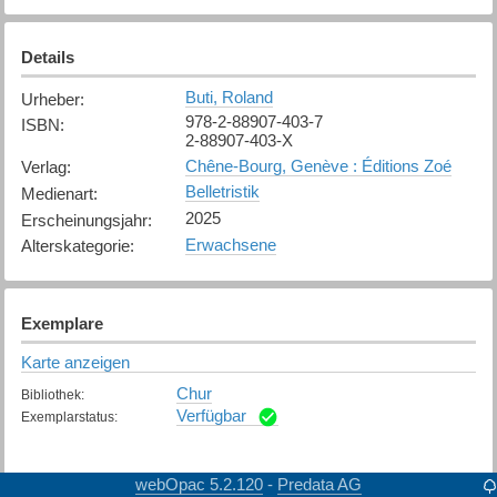
Details
Buti, Roland
Urheber
:
978-2-88907-403-7
ISBN
:
2-88907-403-X
Chêne-Bourg, Genève : Éditions Zoé
Verlag
:
Belletristik
Medienart
:
2025
Erscheinungsjahr
:
Erwachsene
Alterskategorie
:
Exemplare
Karte anzeigen
Chur
Bibliothek
:
Verfügbar
Exemplarstatus
:
webOpac 5.2.120
Predata AG
-