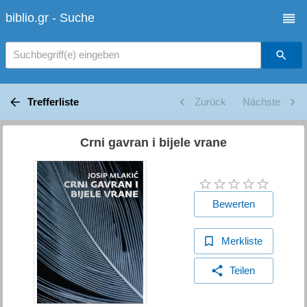
biblio.gr - Suche
Suchbegriff(e) eingeben
Trefferliste
Zurück
Nächste
Crni gavran i bijele vrane
Bewerten
Merkliste
Teilen