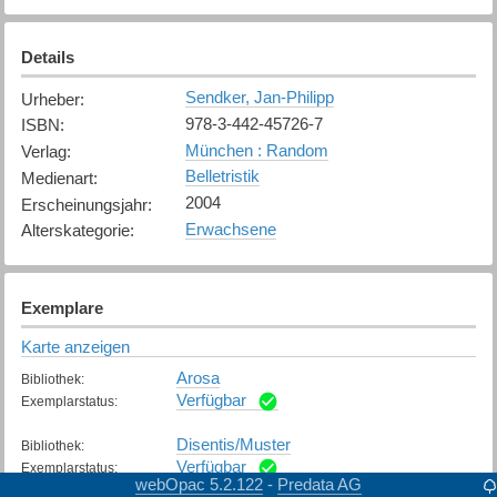
Details
Sendker, Jan-Philipp
Urheber
:
978-3-442-45726-7
ISBN
:
München : Random
Verlag
:
Belletristik
Medienart
:
2004
Erscheinungsjahr
:
Erwachsene
Alterskategorie
:
Exemplare
Karte anzeigen
Arosa
Bibliothek
:
Verfügbar
Exemplarstatus
:
Disentis/Muster
Bibliothek
:
Verfügbar
Exemplarstatus
:
webOpac 5.2.122
Predata AG
-