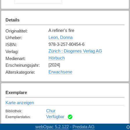
Details
A refiner's fire
Originaltitel
:
Leon, Donna
Urheber
:
978-3-257-80454-6
ISBN
:
Zürich : Diogenes Verlag AG
Verlag
:
Hörbuch
Medienart
:
[2024]
Erscheinungsjahr
:
Erwachsene
Alterskategorie
:
Exemplare
Karte anzeigen
Chur
Bibliothek
:
Verfügbar
Exemplarstatus
:
webOpac 5.2.122
Predata AG
-