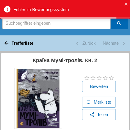
biblio.gr - Suche
Fehler im Bewertungssystem
Suchbegriff(e) eingeben
Trefferliste
Zurück
Nächste
Країна Мумі-тролів. Кн. 2
Bewerten
Merkliste
Teilen