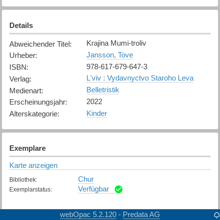
Details
Krajina Mumi-troliv
Abweichender Titel
:
Jansson, Tove
Urheber
:
978-617-679-647-3
ISBN
:
Lʹviv : Vydavnyctvo Staroho Leva
Verlag
:
Belletristik
Medienart
:
2022
Erscheinungsjahr
:
Kinder
Alterskategorie
:
Exemplare
Karte anzeigen
Chur
Bibliothek
:
Verfügbar
Exemplarstatus
:
webOpac 5.2.120
Predata AG
-