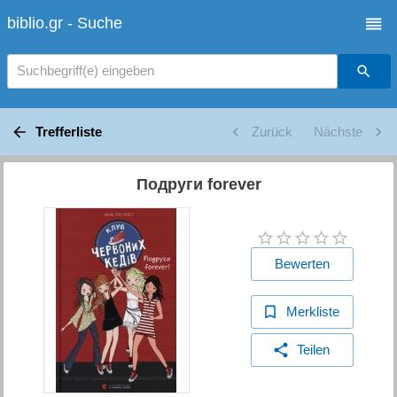
biblio.gr - Suche
Suchbegriff(e) eingeben
Trefferliste
Zurück
Nächste
Подруги forever
Bewerten
Merkliste
Teilen