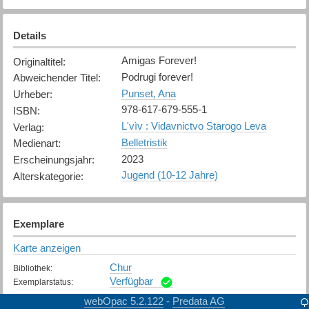
Details
Amigas Forever!
Originaltitel
:
Podrugi forever!
Abweichender Titel
:
Punset, Ana
Urheber
:
978-617-679-555-1
ISBN
:
Lʹvìv : Vidavnictvo Starogo Leva
Verlag
:
Belletristik
Medienart
:
2023
Erscheinungsjahr
:
Jugend (10-12 Jahre)
Alterskategorie
:
Exemplare
Karte anzeigen
Chur
Bibliothek
:
Verfügbar
Exemplarstatus
:
webOpac 5.2.122
Predata AG
-