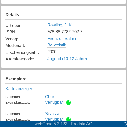
Details
Rowling, J. K.
Urheber
:
978-88-7782-702-9
ISBN
:
Firenze : Salani
Verlag
:
Belletristik
Medienart
:
2000
Erscheinungsjahr
:
Jugend (10-12 Jahre)
Alterskategorie
:
Exemplare
Karte anzeigen
Chur
Bibliothek
:
Verfügbar
Exemplarstatus
:
Soazza
Bibliothek
:
Verfügbar
Exemplarstatus
:
webOpac 5.2.122
Predata AG
-