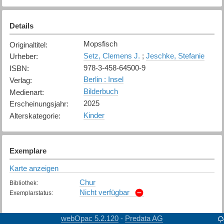
Details
Mopsfisch
Originaltitel
:
Setz, Clemens J.
;
Jeschke, Stefanie
Urheber
:
978-3-458-64500-9
ISBN
:
Berlin : Insel
Verlag
:
Bilderbuch
Medienart
:
2025
Erscheinungsjahr
:
Kinder
Alterskategorie
:
Exemplare
Karte anzeigen
Chur
Bibliothek
:
Nicht verfügbar
Exemplarstatus
:
webOpac 5.2.120
Predata AG
-