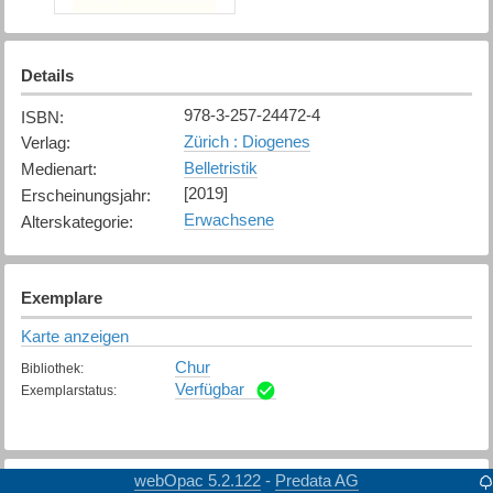
Details
978-3-257-24472-4
ISBN
:
Zürich : Diogenes
Verlag
:
Belletristik
Medienart
:
[2019]
Erscheinungsjahr
:
Erwachsene
Alterskategorie
:
Exemplare
Karte anzeigen
Chur
Bibliothek
:
Verfügbar
Exemplarstatus
:
webOpac 5.2.122
Predata AG
-
Weitere Details