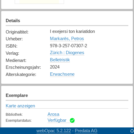
Details
I exejersi ton kariatidon
Originaltitel
:
Markarēs, Petros
Urheber
:
978-3-257-07307-2
ISBN
:
Zürich : Diogenes
Verlag
:
Belletristik
Medienart
:
2024
Erscheinungsjahr
:
Erwachsene
Alterskategorie
:
Exemplare
Karte anzeigen
Arosa
Bibliothek
:
Verfügbar
Exemplarstatus
:
webOpac 5.2.122
Predata AG
-
Chur
Bibliothek
: