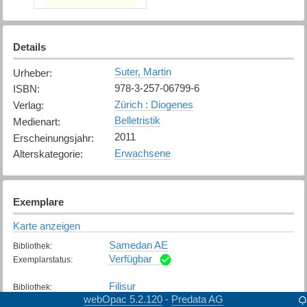
Details
Suter, Martin
Urheber
:
978-3-257-06799-6
ISBN
:
Zürich : Diogenes
Verlag
:
Belletristik
Medienart
:
2011
Erscheinungsjahr
:
Erwachsene
Alterskategorie
:
Exemplare
Karte anzeigen
Samedan AE
Bibliothek
:
Verfügbar
Exemplarstatus
:
Filisur
Bibliothek
:
webOpac 5.2.120
Predata AG
-
Verfügbar
Exemplarstatus
: