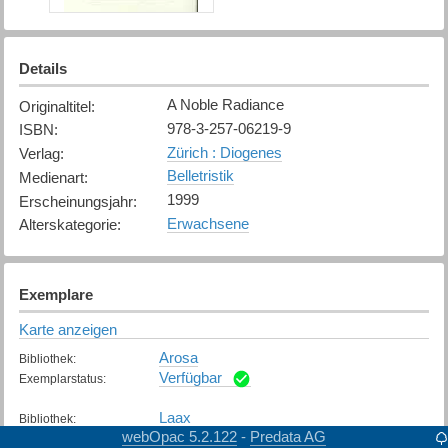
Details
A Noble Radiance
Originaltitel
:
978-3-257-06219-9
ISBN
:
Zürich : Diogenes
Verlag
:
Belletristik
Medienart
:
1999
Erscheinungsjahr
:
Erwachsene
Alterskategorie
:
Exemplare
Karte anzeigen
Arosa
Bibliothek
:
Verfügbar
Exemplarstatus
:
Laax
Bibliothek
:
webOpac 5.2.122
Predata AG
-
Verfügbar
Exemplarstatus
: