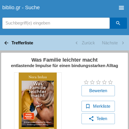
biblio.gr - Suche
Suchbegriff(e) eingeben
Trefferliste
Zurück
Nächste
Was Familie leichter macht
entlastende Impulse für einen bindungsstarken Alltag
Bewerten
Merkliste
Teilen