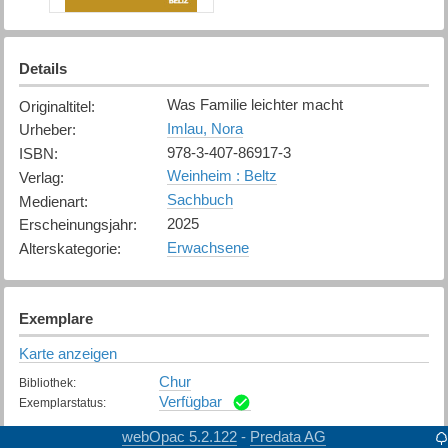
Details
Was Familie leichter macht
Originaltitel
:
Imlau, Nora
Urheber
:
978-3-407-86917-3
ISBN
:
Weinheim : Beltz
Verlag
:
Sachbuch
Medienart
:
2025
Erscheinungsjahr
:
Erwachsene
Alterskategorie
:
Exemplare
Karte anzeigen
Chur
Bibliothek
:
Verfügbar
Exemplarstatus
:
webOpac 5.2.122
Predata AG
-
Landquart
Bibliothek
: