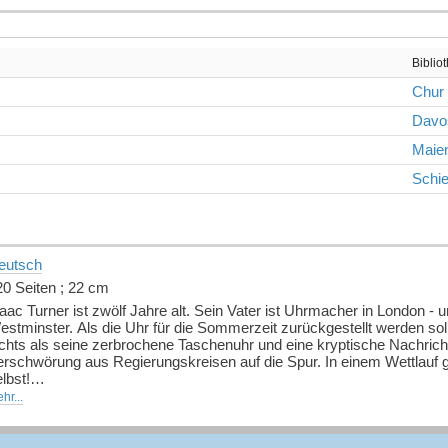
Biblio
Chur
Davo
Maien
Schie
eutsch
20 Seiten ; 22 cm
aac Turner ist zwölf Jahre alt. Sein Vater ist Uhrmacher in London - 
estminster. Als die Uhr für die Sommerzeit zurückgestellt werden sol
ichts als seine zerbrochene Taschenuhr und eine kryptische Nachrich
rschwörung aus Regierungskreisen auf die Spur. In einem Wettlauf geg
lbst!
hr...
saac möchte nicht nur seinen Vater retten - sondern auch noch eine
mmer wieder im Weg. Zum Glück begegnet er der mutigen und cleveren 
ennt. Bei ihrer Spurensuche nehmen die beiden die Lesenden zu bek