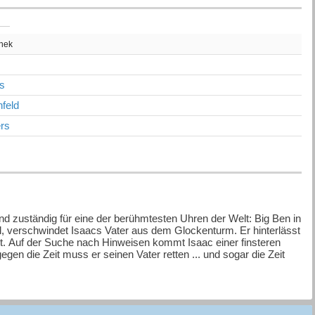
thek
s
feld
rs
und zuständig für eine der berühmtesten Uhren der Welt: Big Ben in
l, verschwindet Isaacs Vater aus dem Glockenturm. Er hinterlässt
t. Auf der Suche nach Hinweisen kommt Isaac einer finsteren
en die Zeit muss er seinen Vater retten ... und sogar die Zeit
 Verschwörung aufdecken. Dabei steht ihm seine Höhenangst
Hattie, die auf jedes Dach klettert und jeden verbotenen Winkel
annten Sehenswürdigkeiten Londons mit und vermitteln nebenbei