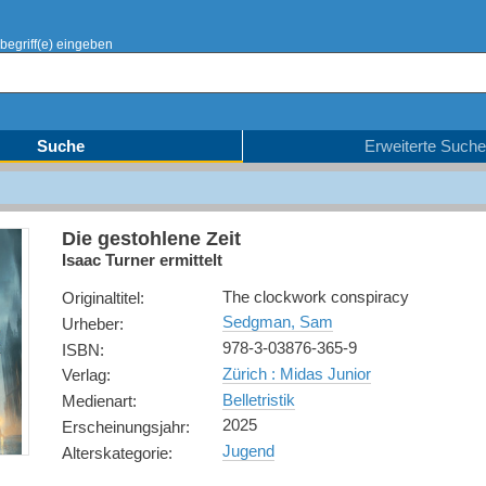
begriff(e) eingeben
Suche
Erweiterte Suche
Die gestohlene Zeit
Isaac Turner ermittelt
The clockwork conspiracy
Originaltitel
:
Sedgman, Sam
Urheber
:
978-3-03876-365-9
ISBN
:
Zürich : Midas Junior
Verlag
:
Belletristik
Medienart
:
2025
Erscheinungsjahr
:
Jugend
Alterskategorie
: