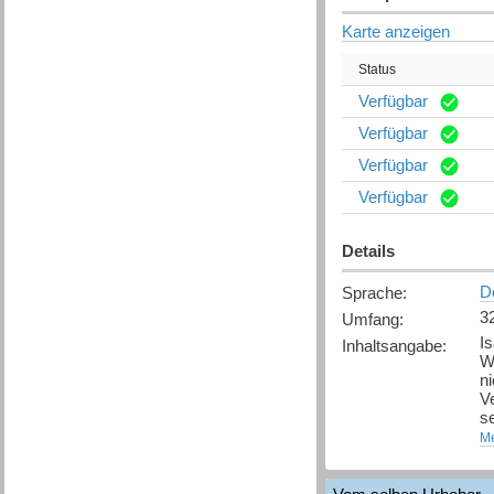
Karte anzeigen
Status
Verfügbar
Verfügbar
Verfügbar
Verfügbar
Details
D
Sprache
:
3
Umfang
:
Is
Inhaltsangabe
:
W
n
Ve
se
Me
I
i
k