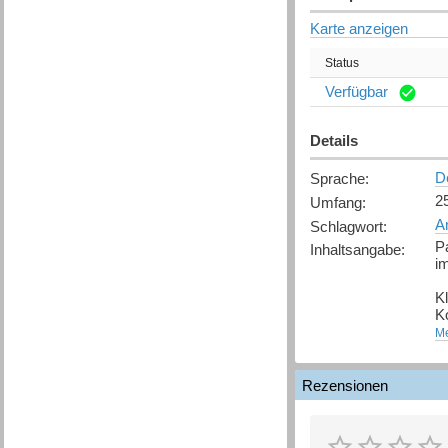
Karte anzeigen
Status
Verfügbar
Details
D
Sprache
:
2
Umfang
:
A
Schlagwort
:
P
Inhaltsangabe
:
im
K
K
si
Me
-
- 
Rezensionen
-
M