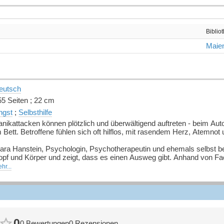
Biblio
Maien
eutsch
55 Seiten ; 22 cm
ngst
;
Selbsthilfe
anikattacken können plötzlich und überwältigend auftreten - beim Au
 Bett. Betroffene fühlen sich oft hilflos, mit rasendem Herz, Atemnot 
lara Hanstein, Psychologin, Psychotherapeutin und ehemals selbst b
opf und Körper und zeigt, dass es einen Ausweg gibt. Anhand von Fa
e auf
hr...
 wie Panikattacken entstehen und was dabei im Körper passiert,
wie der Panikkreislauf effektiv unterbrochen werden kann
 und wie Sicherheit und Entspannung einkehren können.
it 21 praktischen Werkzeugen und wissenschaftlich fundierten Anleit
0
0 Bewertungen
0 Rezensionen