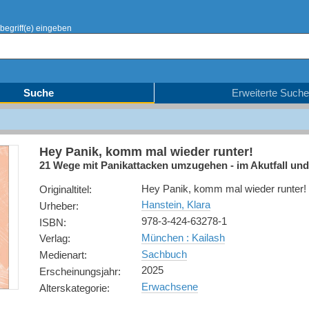
begriff(e) eingeben
Suche
Erweiterte Suche
Hey Panik, komm mal wieder runter!
21 Wege mit Panikattacken umzugehen - im Akutfall und 
Hey Panik, komm mal wieder runter!
Originaltitel
:
Hanstein, Klara
Urheber
:
978-3-424-63278-1
ISBN
:
München : Kailash
Verlag
:
Sachbuch
Medienart
:
2025
Erscheinungsjahr
:
Erwachsene
Alterskategorie
: