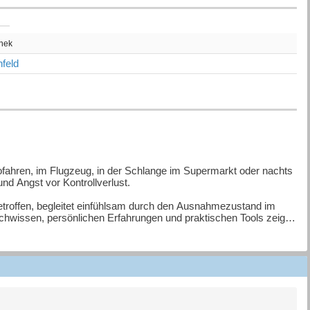
thek
feld
tofahren, im Flugzeug, in der Schlange im Supermarkt oder nachts
und Angst vor Kontrollverlust.
etroffen, begleitet einfühlsam durch den Ausnahmezustand im
chwissen, persönlichen Erfahrungen und praktischen Tools zeigt
ungen hilft sie, das Nervensystem zu beruhigen und das Vertrauen