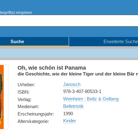
begriff(e) eingeben
Suche
Erweiterte Suche
Oh, wie schön ist Panama
die Geschichte, wie der kleine Tiger und der kleine Bär
Janosch
Urheber
:
978-3-407-80533-1
ISBN
:
Weinheim : Beltz & Gelberg
Verlag
:
Belletristik
Medienart
:
1990
Erscheinungsjahr
:
Kinder
Alterskategorie
: