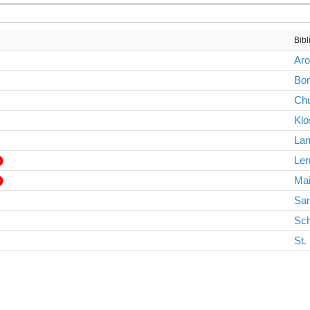
Bibl
Ar
Bo
Ch
Klo
Lan
Len
Mai
Sa
Sch
St.