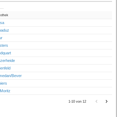
iothek
osa
naduz
ur
sters
dquart
zerheide
enfeld
medan/Bever
iers
 Moritz
1-10 von 12