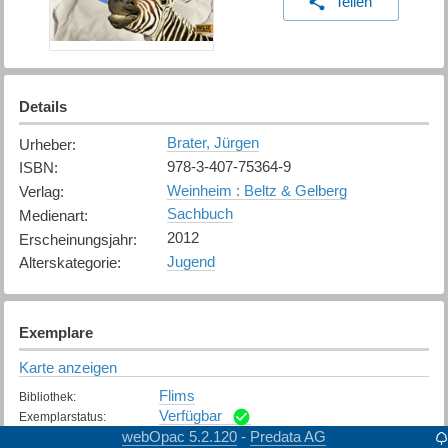
Teilen
Details
Brater, Jürgen
Urheber
:
978-3-407-75364-9
ISBN
:
Weinheim : Beltz & Gelberg
Verlag
:
Sachbuch
Medienart
:
2012
Erscheinungsjahr
:
Jugend
Alterskategorie
:
Exemplare
Karte anzeigen
Flims
Bibliothek
:
Verfügbar
Exemplarstatus
:
webOpac 5.2.120
Predata AG
-