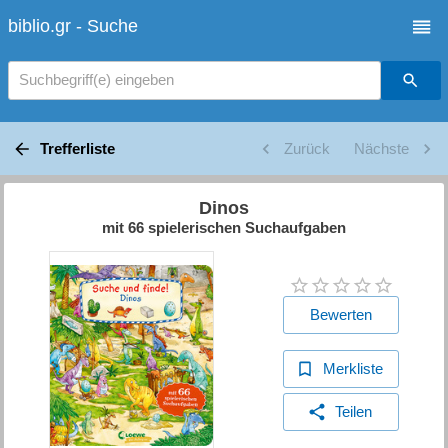
biblio.gr - Suche
Suchbegriff(e) eingeben
Trefferliste
Zurück
Nächste
Dinos
mit 66 spielerischen Suchaufgaben
Bewerten
Merkliste
Teilen