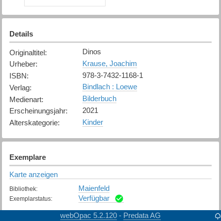
Details
Dinos
Originaltitel
:
Krause, Joachim
Urheber
:
978-3-7432-1168-1
ISBN
:
Bindlach : Loewe
Verlag
:
Bilderbuch
Medienart
:
2021
Erscheinungsjahr
:
Kinder
Alterskategorie
:
Exemplare
Karte anzeigen
Maienfeld
Bibliothek
:
Verfügbar
Exemplarstatus
:
webOpac 5.2.120
Predata AG
-