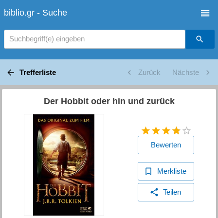
biblio.gr - Suche
Suchbegriff(e) eingeben
Trefferliste
Zurück
Nächste
Der Hobbit oder hin und zurück
Bewerten
Merkliste
Teilen