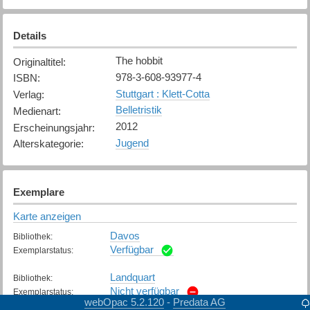
Details
The hobbit
Originaltitel
:
978-3-608-93977-4
ISBN
:
Stuttgart : Klett-Cotta
Verlag
:
Belletristik
Medienart
:
2012
Erscheinungsjahr
:
Jugend
Alterskategorie
:
Exemplare
Karte anzeigen
Davos
Bibliothek
:
Verfügbar
Exemplarstatus
:
Landquart
Bibliothek
:
Nicht verfügbar
Exemplarstatus
:
webOpac 5.2.120
Predata AG
-