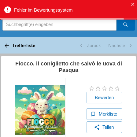
biblio.gr - Suche
Fehler im Bewertungssystem
Suchbegriff(e) eingeben
Trefferliste
Zurück
Nächste
Fiocco, il coniglietto che salvò le uova di
Pasqua
Bewerten
Merkliste
Teilen