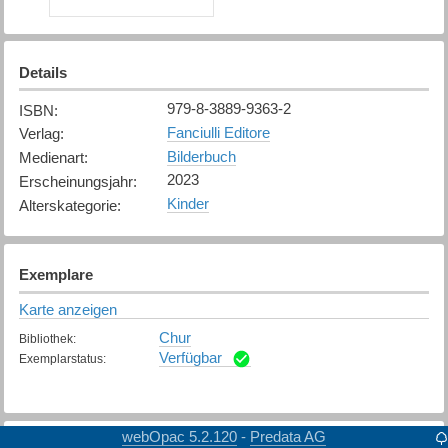
Details
979-8-3889-9363-2
ISBN
:
Fanciulli Editore
Verlag
:
Bilderbuch
Medienart
:
2023
Erscheinungsjahr
:
Kinder
Alterskategorie
:
Exemplare
Karte anzeigen
Chur
Bibliothek
:
Verfügbar
Exemplarstatus
:
webOpac 5.2.120
Predata AG
-