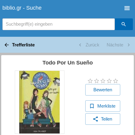
biblio.gr - Suche
Suchbegriff(e) eingeben
Trefferliste
Zurück
Nächste
Todo Por Un Sueño
Bewerten
Merkliste
Teilen