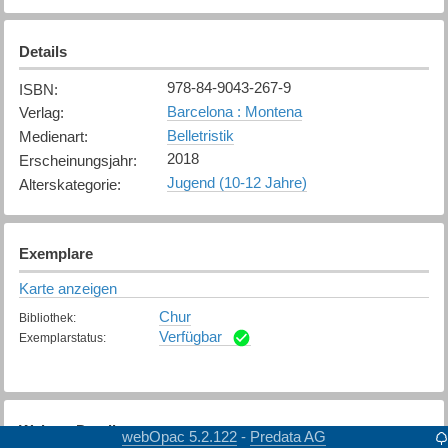
Details
978-84-9043-267-9
ISBN
:
Barcelona : Montena
Verlag
:
Belletristik
Medienart
:
2018
Erscheinungsjahr
:
Jugend (10-12 Jahre)
Alterskategorie
:
Exemplare
Karte anzeigen
Chur
Bibliothek
:
Verfügbar
Exemplarstatus
:
Weitere Details
webOpac 5.2.122
Predata AG
-