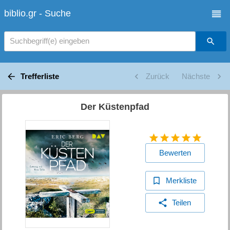
biblio.gr - Suche
Suchbegriff(e) eingeben
Trefferliste
Zurück
Nächste
Der Küstenpfad
Bewerten
Merkliste
Teilen