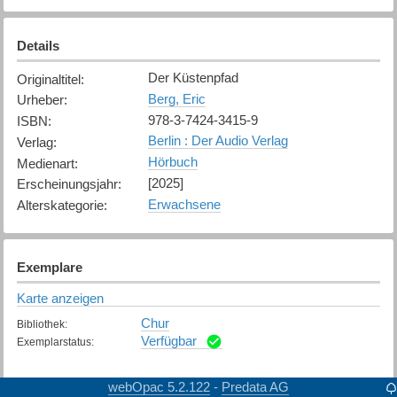
Details
Der Küstenpfad
Originaltitel
:
Berg, Eric
Urheber
:
978-3-7424-3415-9
ISBN
:
Berlin : Der Audio Verlag
Verlag
:
Hörbuch
Medienart
:
[2025]
Erscheinungsjahr
:
Erwachsene
Alterskategorie
:
Exemplare
Karte anzeigen
Chur
Bibliothek
:
Verfügbar
Exemplarstatus
:
webOpac 5.2.122
Predata AG
-