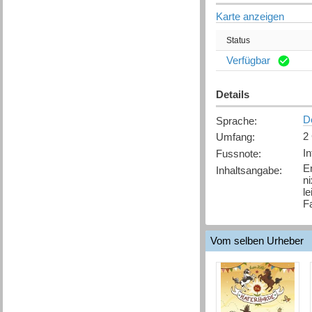
Karte anzeigen
Status
Verfügbar
Details
D
Sprache
:
2
Umfang
:
In
Fussnote
:
En
Inhaltsangabe
:
n
le
F
Vom selben Urheber