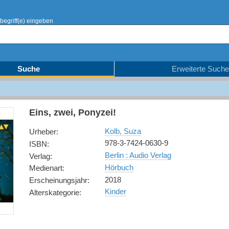
begriff(e) eingeben
Suche
Erweiterte Suche
Eins, zwei, Ponyzei!
Kolb, Suza
Urheber
:
978-3-7424-0630-9
ISBN
:
Berlin : Audio Verlag
Verlag
:
Hörbuch
Medienart
:
2018
Erscheinungsjahr
:
Kinder
Alterskategorie
: