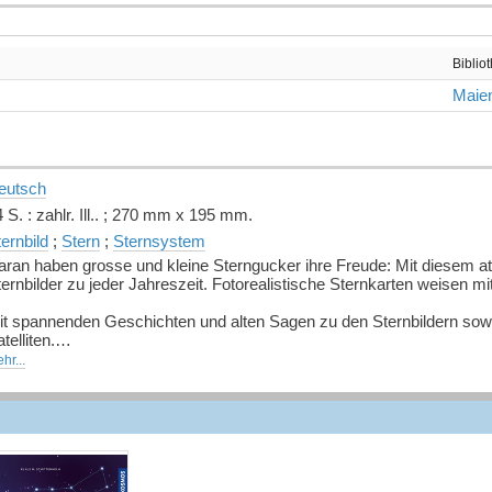
Biblio
Maien
eutsch
 S. : zahlr. Ill.. ; 270 mm x 195 mm.
ernbild
;
Stern
;
Sternsystem
ran haben grosse und kleine Sterngucker ihre Freude: Mit diesem attr
ternbilder zu jeder Jahreszeit. Fotorealistische Sternkarten weise
it spannenden Geschichten und alten Sagen zu den Sternbildern sow
telliten.
hr...
uelle: Buchhaus.ch, bearbeitet mit ChatGPT
]