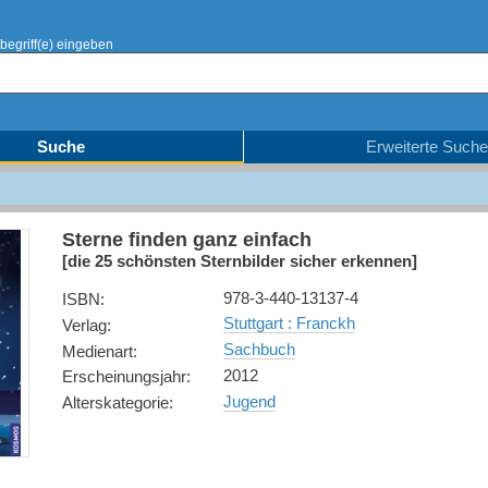
begriff(e) eingeben
Suche
Erweiterte Suche
Sterne finden ganz einfach
[die 25 schönsten Sternbilder sicher erkennen]
978-3-440-13137-4
ISBN
:
Stuttgart : Franckh
Verlag
:
Sachbuch
Medienart
:
2012
Erscheinungsjahr
:
Jugend
Alterskategorie
: