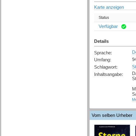
Karte anzeigen
Status
Verfügbar
Details
D
Sprache
:
94
Umfang
:
St
Schlagwort
:
Da
Inhaltsangabe
:
S
M
Sa
[
Me
Q
Vom selben Urheber