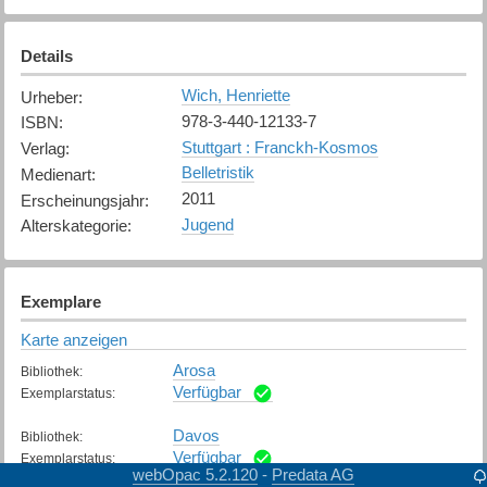
Details
Wich, Henriette
Urheber
:
978-3-440-12133-7
ISBN
:
Stuttgart : Franckh-Kosmos
Verlag
:
Belletristik
Medienart
:
2011
Erscheinungsjahr
:
Jugend
Alterskategorie
:
Exemplare
Karte anzeigen
Arosa
Bibliothek
:
Verfügbar
Exemplarstatus
:
Davos
Bibliothek
:
Verfügbar
Exemplarstatus
:
webOpac 5.2.120
Predata AG
-