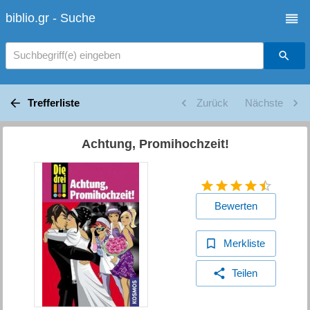
biblio.gr - Suche
Suchbegriff(e) eingeben
Trefferliste
Zurück
Nächste
Achtung, Promihochzeit!
Bewerten
Merkliste
Teilen