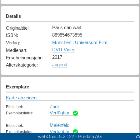
Details
Paris can wait
Originaltitel
:
889854673895
ISBN
:
München : Universum Film
Verlag
:
DVD-Video
Medienart
:
2017
Erscheinungsjahr
:
Jugend
Alterskategorie
:
Exemplare
Karte anzeigen
Zuoz
Bibliothek
:
Verfügbar
Exemplarstatus
:
Maienfeld
Bibliothek
:
Verfügbar
Exemplarstatus
:
webOpac 5.2.122
Predata AG
-