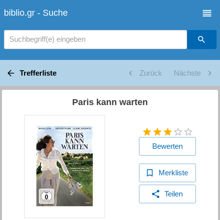
biblio.gr - Suche
Suchbegriff(e) eingeben
Trefferliste
Zurück
Nächste
Paris kann warten
Bewerten
Merkliste
Teilen