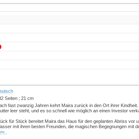
eutsch
82 Seiten ; 21 cm
ch fast zwanzig Jahren kehrt Maira zurück in den Ort ihrer Kindheit. 
tter leer steht, und es so schnell wie möglich an einen Investor ver
tück für Stück bereitet Maira das Haus für den geplanten Abriss vor
asser mit ihren besten Freunden, die magischen Begegnungen mit der
rer Mutter. Und eine alte Frage will endlich eine Antwort finden: Wa
hr...
eschehen?