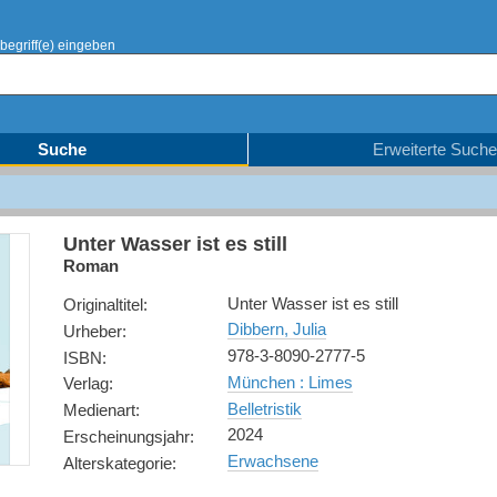
begriff(e) eingeben
Suche
Erweiterte Suche
Unter Wasser ist es still
Roman
Unter Wasser ist es still
Originaltitel
:
Dibbern, Julia
Urheber
:
978-3-8090-2777-5
ISBN
:
München : Limes
Verlag
:
Belletristik
Medienart
:
2024
Erscheinungsjahr
:
Erwachsene
Alterskategorie
: