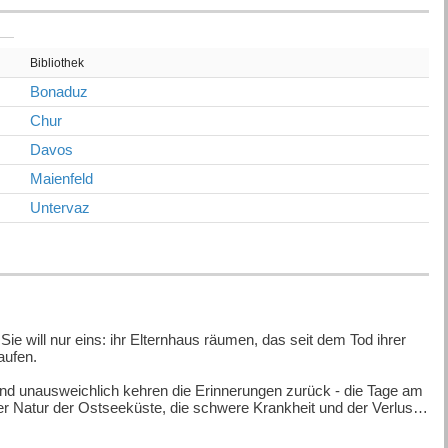
Bibliothek
Bonaduz
Chur
Davos
Maienfeld
Untervaz
Sie will nur eins: ihr Elternhaus räumen, das seit dem Tod ihrer
kaufen.
 und unausweichlich kehren die Erinnerungen zurück - die Tage am
 Natur der Ostseeküste, die schwere Krankheit und der Verlust
s ist damals während Mairas letzten Tagen auf dem Darss wirklich