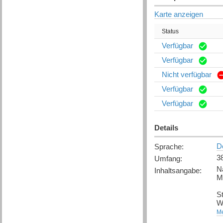
Karte anzeigen
Status
Verfügbar
Verfügbar
Nicht verfügbar
Verfügbar
Verfügbar
Details
D
Sprache
:
3
Umfang
:
Na
Inhaltsangabe
:
Mu
S
W
ih
Me
g