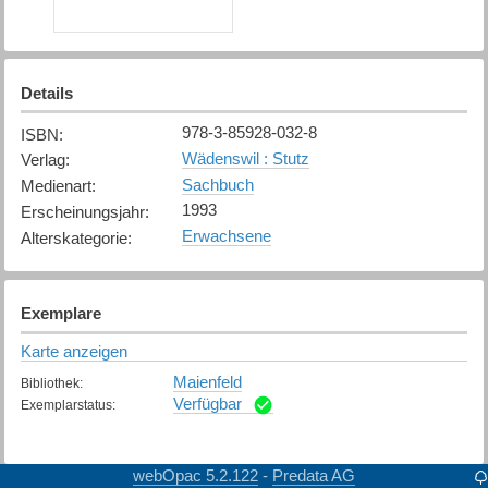
Details
978-3-85928-032-8
ISBN
:
Wädenswil : Stutz
Verlag
:
Sachbuch
Medienart
:
1993
Erscheinungsjahr
:
Erwachsene
Alterskategorie
:
Exemplare
Karte anzeigen
Maienfeld
Bibliothek
:
Verfügbar
Exemplarstatus
:
webOpac 5.2.122
Predata AG
-