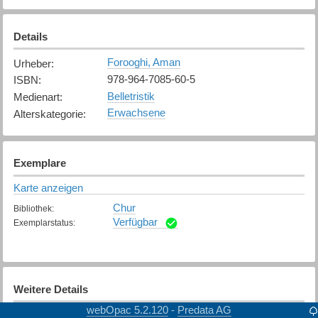
Details
Forooghi, Aman
Urheber
:
978-964-7085-60-5
ISBN
:
Belletristik
Medienart
:
Erwachsene
Alterskategorie
:
Exemplare
Karte anzeigen
Chur
Bibliothek
:
Verfügbar
Exemplarstatus
:
Weitere Details
webOpac 5.2.120
Predata AG
-