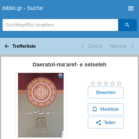
biblio.gr - Suche
Suchbegriff(e) eingeben
Trefferliste
Zurück
Nächste
Daeratol-ma'aref- e selseleh
Bewerten
Merkliste
Teilen