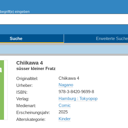
begriff(e) eingeben
Suche
Erweiterte Suche
Chiikawa 4
süsser kleiner Fratz
Chiikawa 4
Originaltitel
:
Nagano
Urheber
:
978-3-8420-9699-8
ISBN
:
Hamburg : Tokyopop
Verlag
:
Comic
Medienart
:
2025
Erscheinungsjahr
:
Kinder
Alterskategorie
: