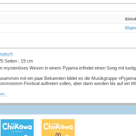
Biblio
Maien
eutsch
25 Seiten ; 19 cm
in mysteriöses Wesen in einem Pyjama erfindet einen Song mit lustig
usammen mit ein paar Bekannten bildet es die Musikgruppe »Pyjama P
ommnomm-Festival auftreten sollen, aber dann werden bis auf ein Mit
b Chiikawa und Co. helfen können ...?
hr...
uelle: Buchhaus.ch, bearbeitet mit ChatGPT
]