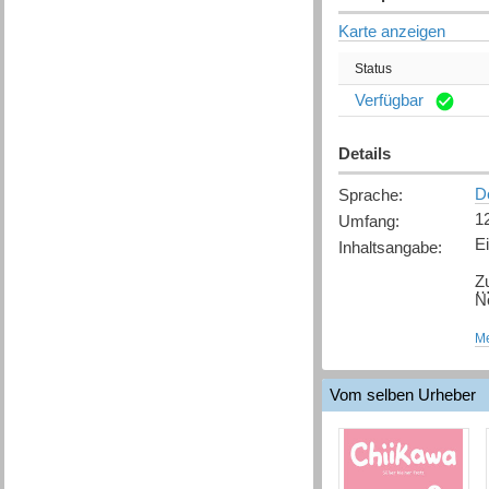
Karte anzeigen
Status
Verfügbar
Details
D
Sprache
:
1
Umfang
:
E
Inhaltsangabe
:
Z
N
O
Me
[
Q
Vom selben Urheber