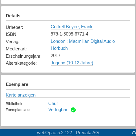
Details
Cottrell Boyce, Frank
Urheber
:
978-1-5098-6771-4
ISBN
:
London : Macmillan Digital Audio
Verlag
:
Hörbuch
Medienart
:
2017
Erscheinungsjahr
:
Jugend (10-12 Jahre)
Alterskategorie
:
Exemplare
Karte anzeigen
Chur
Bibliothek
:
Verfügbar
Exemplarstatus
:
webOpac 5.2.122
Predata AG
-