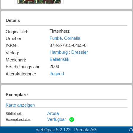
Details
Tintenherz
Originaltitel
:
Funke, Cornelia
Urheber
:
978-3-7915-0465-0
ISBN
:
Hamburg : Dressler
Verlag
:
Belletristik
Medienart
:
2003
Erscheinungsjahr
:
Jugend
Alterskategorie
:
Exemplare
Karte anzeigen
Arosa
Bibliothek
:
Verfügbar
Exemplarstatus
:
webOpac 5.2.122
Predata AG
-
Filisur
Bibliothek
: