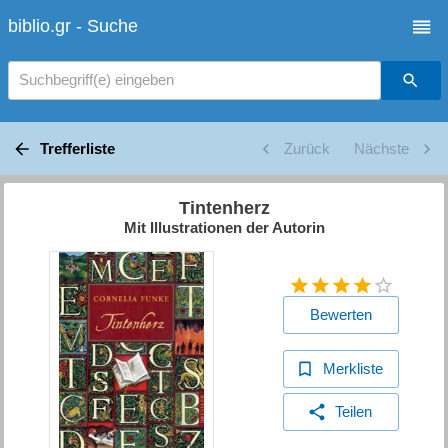
biblio.gr - Suche
Suchbegriff(e) eingeben
Trefferliste
Zurück
Nächste
Tintenherz
Mit Illustrationen der Autorin
Bewerten
Merkliste
Teilen