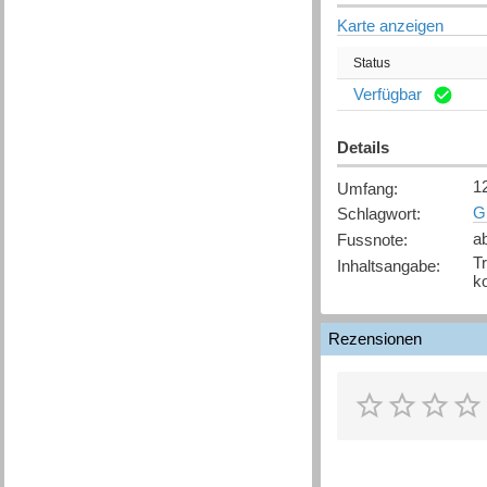
Karte anzeigen
Status
Verfügbar
Details
12
Umfang
:
G
Schlagwort
:
a
Fussnote
:
Tr
Inhaltsangabe
:
ko
Rezensionen