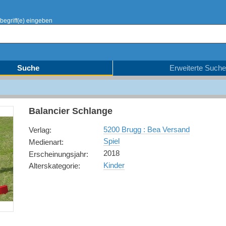
begriff(e) eingeben
Suche
Erweiterte Suche
Balancier Schlange
5200 Brugg : Bea Versand
Verlag
:
Spiel
Medienart
:
2018
Erscheinungsjahr
:
Kinder
Alterskategorie
: