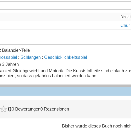
Biblio
Chur
 Balancier-Teile
rossspiel
;
Schlangen
;
Geschicklichkeitsspiel
b 3 Jahren
ainiert Gleichgewicht und Motorik. Die Kunststoffteile sind einfach z
nzipiert, so dass gefahrlos balanciert werden kann
0
0 Bewertungen
0 Rezensionen
Bisher wurde dieses Buch noch nicht