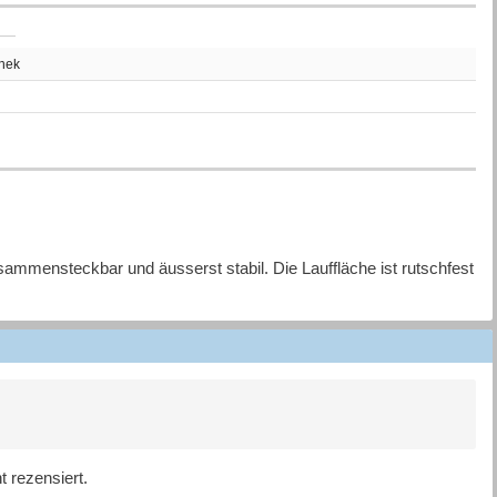
thek
usammensteckbar und äusserst stabil. Die Lauffläche ist rutschfest
 rezensiert.