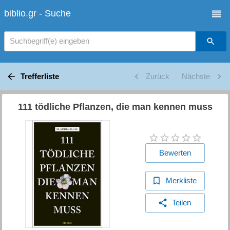
biblio.gr - Suche
Suchbegriff(e) eingeben
Trefferliste
Zurück
Nächste
111 tödliche Pflanzen, die man kennen muss
Bewerten
Merkliste
Teilen