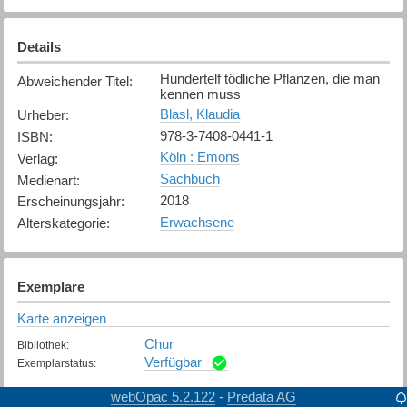
Details
Hundertelf tödliche Pflanzen, die man
Abweichender Titel
:
kennen muss
Blasl, Klaudia
Urheber
:
978-3-7408-0441-1
ISBN
:
Köln : Emons
Verlag
:
Sachbuch
Medienart
:
2018
Erscheinungsjahr
:
Erwachsene
Alterskategorie
:
Exemplare
Karte anzeigen
Chur
Bibliothek
:
Verfügbar
Exemplarstatus
:
webOpac 5.2.122
Predata AG
-