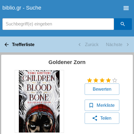
biblio.gr - Suche
Suchbegriff(e) eingeben
Trefferliste
Zurück
Nächste
Goldener Zorn
Bewerten
Merkliste
Teilen