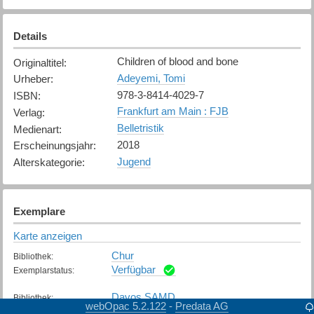
Details
Children of blood and bone
Originaltitel
:
Adeyemi, Tomi
Urheber
:
978-3-8414-4029-7
ISBN
:
Frankfurt am Main : FJB
Verlag
:
Belletristik
Medienart
:
2018
Erscheinungsjahr
:
Jugend
Alterskategorie
:
Exemplare
Karte anzeigen
Chur
Bibliothek
:
Verfügbar
Exemplarstatus
:
Davos SAMD
Bibliothek
:
webOpac 5.2.122
Predata AG
-
Verfügbar
Exemplarstatus
: