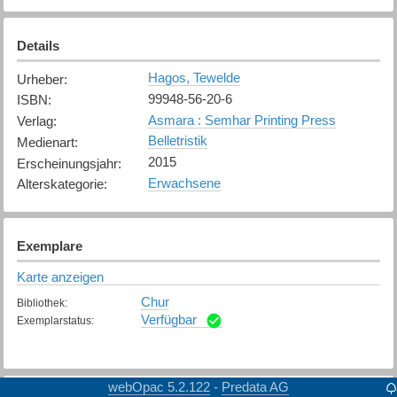
Details
Hagos, Tewelde
Urheber
:
99948-56-20-6
ISBN
:
Asmara : Semhar Printing Press
Verlag
:
Belletristik
Medienart
:
2015
Erscheinungsjahr
:
Erwachsene
Alterskategorie
:
Exemplare
Karte anzeigen
Chur
Bibliothek
:
Verfügbar
Exemplarstatus
:
webOpac 5.2.122
Predata AG
-