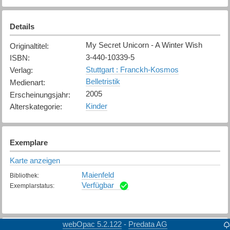
Details
My Secret Unicorn - A Winter Wish
Originaltitel
:
3-440-10339-5
ISBN
:
Stuttgart : Franckh-Kosmos
Verlag
:
Belletristik
Medienart
:
2005
Erscheinungsjahr
:
Kinder
Alterskategorie
:
Exemplare
Karte anzeigen
Maienfeld
Bibliothek
:
Verfügbar
Exemplarstatus
:
webOpac 5.2.122
Predata AG
-