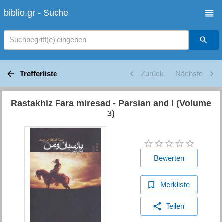
biblio.gr - Suche
Suchbegriff(e) eingeben
Trefferliste
Zurück
Nächste
Rastakhiz Fara miresad - Parsian and I (Volume
3)
Bewerten
Merkliste
Teilen