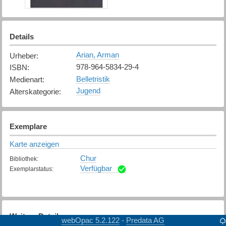
Details
Arian, Arman
Urheber
:
978-964-5834-29-4
ISBN
:
Belletristik
Medienart
:
Jugend
Alterskategorie
:
Exemplare
Karte anzeigen
Chur
Bibliothek
:
Verfügbar
Exemplarstatus
:
Weitere Details
webOpac 5.2.122
Predata AG
-