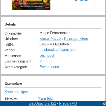
Details
Magic Fermentation
Originaltitel
:
Kruse, Marcel
;
Pulsinger, Geru
Urheber
:
978-3-7066-2686-6
ISBN
:
Innsbruck : Löwenzahn
Verlag
:
Sachbuch
Medienart
:
2021
Erscheinungsjahr
:
Erwachsene
Alterskategorie
:
Exemplare
Karte anzeigen
Maienfeld
Bibliothek
:
Nicht verfügbar
webOpac 5.2.122
Predata AG
-
Exemplarstatus
: