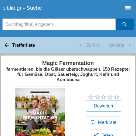
biblio.gr - Suche
Suchbegriff(e) eingeben
Trefferliste
Zurück
Nächste
Magic Fermentation
fermentieren, bis die Gläser überschwappen. 150 Rezepte:
für Gemüse, Obst, Sauerteig, Joghurt, Kefir und
Kombucha
Bewerten
Merkliste
Teilen