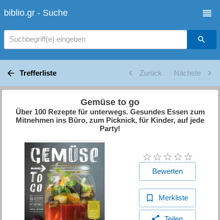
biblio.gr - Suche
Suchbegriff(e) eingeben
Trefferliste
Zurück
Nächste
Gemüse to go
Über 100 Rezepte für unterwegs. Gesundes Essen zum
Mitnehmen ins Büro, zum Picknick, für Kinder, auf jede
Party!
Bewerten
Merkliste
Teilen