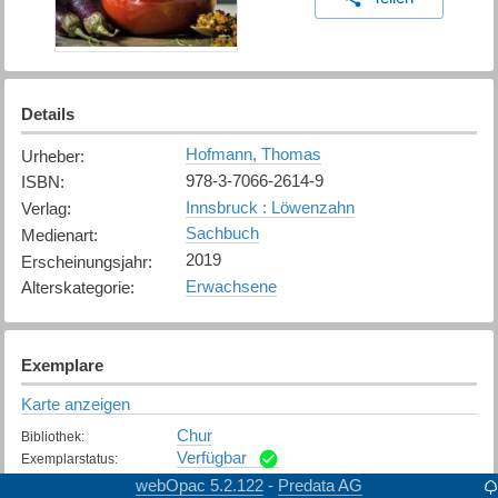
Details
Hofmann, Thomas
Urheber
:
978-3-7066-2614-9
ISBN
:
Innsbruck : Löwenzahn
Verlag
:
Sachbuch
Medienart
:
2019
Erscheinungsjahr
:
Erwachsene
Alterskategorie
:
Exemplare
Karte anzeigen
Chur
Bibliothek
:
Verfügbar
Exemplarstatus
:
webOpac 5.2.122
Predata AG
-