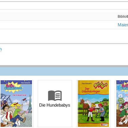
Biblio
Maien
h
Die Hundebabys