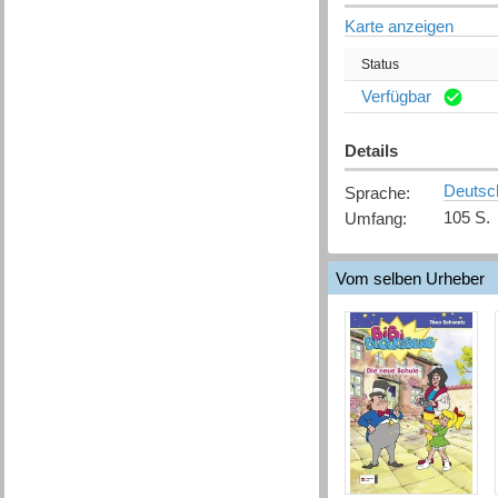
Karte anzeigen
Status
Verfügbar
Details
Deutsc
Sprache
:
105 S.
Umfang
:
Vom selben Urheber