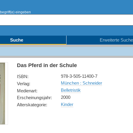
begriff(e) eingeben
Suche
Erweiterte Suche
Das Pferd in der Schule
978-3-505-11400-7
ISBN
:
München : Schneider
Verlag
:
Belletristik
Medienart
:
2000
Erscheinungsjahr
:
Kinder
Alterskategorie
: