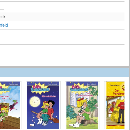
thek
feld