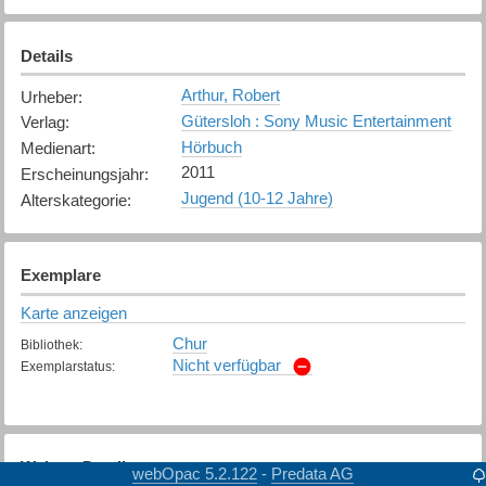
Details
Arthur, Robert
Urheber
:
Gütersloh : Sony Music Entertainment
Verlag
:
Hörbuch
Medienart
:
2011
Erscheinungsjahr
:
Jugend (10-12 Jahre)
Alterskategorie
:
Exemplare
Karte anzeigen
Chur
Bibliothek
:
Nicht verfügbar
Exemplarstatus
:
Weitere Details
webOpac 5.2.122
Predata AG
-