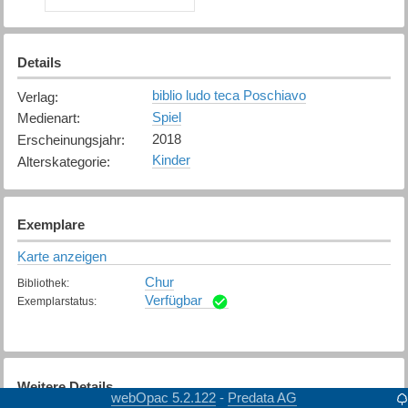
Details
biblio ludo teca Poschiavo
Verlag
:
Spiel
Medienart
:
2018
Erscheinungsjahr
:
Kinder
Alterskategorie
:
Exemplare
Karte anzeigen
Chur
Bibliothek
:
Verfügbar
Exemplarstatus
:
Weitere Details
webOpac 5.2.122
Predata AG
-