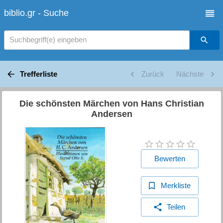
biblio.gr - Suche
Suchbegriff(e) eingeben
Trefferliste
Zurück
Nächste
Die schönsten Märchen von Hans Christian
Andersen
Bewerten
Merkliste
Teilen