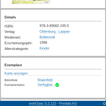
Details
978-3-89082-195-5
ISBN
:
Oldenburg : Lappan
Verlag
:
Belletristik
Medienart
:
1998
Erscheinungsjahr
:
Kinder
Alterskategorie
:
Exemplare
Karte anzeigen
Maienfeld
Bibliothek
:
Verfügbar
Exemplarstatus
:
webOpac 5.2.122
Predata AG
-