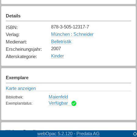
Details
878-3-505-12317-7
ISBN
:
München : Schneider
Verlag
:
Belletristik
Medienart
:
2007
Erscheinungsjahr
:
Kinder
Alterskategorie
:
Exemplare
Karte anzeigen
Maienfeld
Bibliothek
:
Verfügbar
Exemplarstatus
:
Weitere Details
webOpac 5.2.120
Predata AG
-