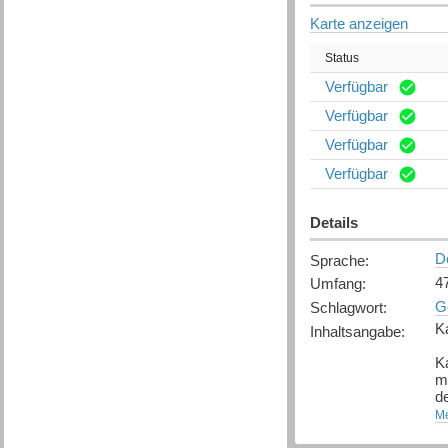
Karte anzeigen
Status
Verfügbar
Verfügbar
Verfügbar
Verfügbar
Details
D
Sprache
:
4
Umfang
:
G
Schlagwort
:
K
Inhaltsangabe
:
Ka
m
d
Me
De