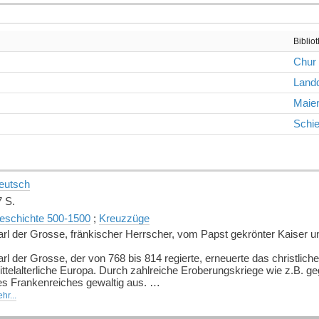
Biblio
Chur
Landq
Maien
Schie
eutsch
7 S.
eschichte 500-1500
;
Kreuzzüge
arl der Grosse, fränkischer Herrscher, vom Papst gekrönter Kaiser 
rl der Grosse, der von 768 bis 814 regierte, erneuerte das christlic
ittelalterliche Europa. Durch zahlreiche Eroberungskriege wie z.B. g
es Frankenreiches gewaltig aus.
hr...
r unerbittliche Feldherr war auch ein grosser Förderer der Künste u