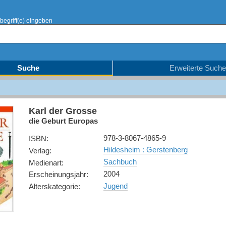
begriff(e) eingeben
Suche
Erweiterte Suche
Karl der Grosse
die Geburt Europas
978-3-8067-4865-9
ISBN
:
Hildesheim : Gerstenberg
Verlag
:
Sachbuch
Medienart
:
2004
Erscheinungsjahr
:
Jugend
Alterskategorie
: