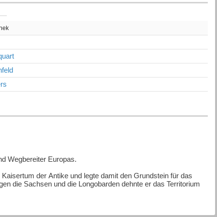
thek
uart
feld
rs
und Wegbereiter Europas.
he Kaisertum der Antike und legte damit den Grundstein für das
egen die Sachsen und die Longobarden dehnte er das Territorium
nd setzte wichtige gesellschaftliche Reformen durch.