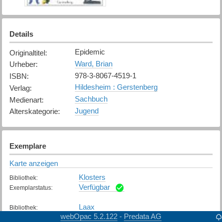
Details
Epidemic
Originaltitel
:
Ward, Brian
Urheber
:
978-3-8067-4519-1
ISBN
:
Hildesheim : Gerstenberg
Verlag
:
Sachbuch
Medienart
:
Jugend
Alterskategorie
:
Exemplare
Karte anzeigen
Klosters
Bibliothek
:
Verfügbar
Exemplarstatus
:
Laax
Bibliothek
:
webOpac 5.2.122
Predata AG
-
Verfügbar
Exemplarstatus
: